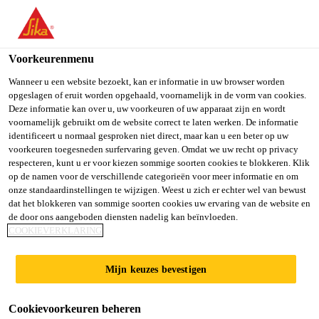
NL
Voorkeurenmenu
Wanneer u een website bezoekt, kan er informatie in uw browser worden
opgeslagen of eruit worden opgehaald, voornamelijk in de vorm van cookies.
RESPONSABLE ERP &
Deze informatie kan over u, uw voorkeuren of uw apparaat zijn en wordt
voornamelijk gebruikt om de website correct te laten werken. De informatie
identificeert u normaal gesproken niet direct, maar kan u een beter op uw
APPLICATIONS H/F
voorkeuren toegesneden surfervaring geven. Omdat we uw recht op privacy
respecteren, kunt u er voor kiezen sommige soorten cookies te blokkeren. Klik
op de namen voor de verschillende categorieën voor meer informatie en om
onze standaardinstellingen te wijzigen. Weest u zich er echter wel van bewust
Full-time
dat het blokkeren van sommige soorten cookies uw ervaring van de website en
de door ons aangeboden diensten nadelig kan beïnvloeden.
Product Management
COOKIEVERKLARING
Paris, Île-de-France, France
Mijn keuzes bevestigen
SOLLICITEER
Cookievoorkeuren beheren