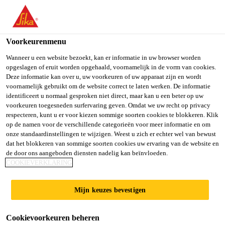
NL
Voorkeurenmenu
Wanneer u een website bezoekt, kan er informatie in uw browser worden
opgeslagen of eruit worden opgehaald, voornamelijk in de vorm van cookies.
TÉCNICO DE
Deze informatie kan over u, uw voorkeuren of uw apparaat zijn en wordt
voornamelijk gebruikt om de website correct te laten werken. De informatie
identificeert u normaal gesproken niet direct, maar kan u een beter op uw
CONCRETO
voorkeuren toegesneden surfervaring geven. Omdat we uw recht op privacy
respecteren, kunt u er voor kiezen sommige soorten cookies te blokkeren. Klik
op de namen voor de verschillende categorieën voor meer informatie en om
onze standaardinstellingen te wijzigen. Weest u zich er echter wel van bewust
Full-time
dat het blokkeren van sommige soorten cookies uw ervaring van de website en
de door ons aangeboden diensten nadelig kan beïnvloeden.
Sales
COOKIEVERKLARING
Santo Domingo, Distrito Nacional,
Dominican Republic
Mijn keuzes bevestigen
Cookievoorkeuren beheren
SOLLICITEER