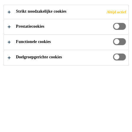
Strikt noodzakelijke cookies
Altijd actief
SOLLICITEER
Prestatiecookies
Functionele cookies
Doelgroepgerichte cookies
Carrière
...
Team Lead (m/w/d) Service Platforms & Sa