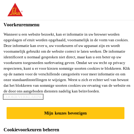
NL
Voorkeurenmenu
Wanneer u een website bezoekt, kan er informatie in uw browser worden
opgeslagen of eruit worden opgehaald, voornamelijk in de vorm van cookies.
TEAM LEAD (M/W/D)
Deze informatie kan over u, uw voorkeuren of uw apparaat zijn en wordt
voornamelijk gebruikt om de website correct te laten werken. De informatie
identificeert u normaal gesproken niet direct, maar kan u een beter op uw
SERVICE PLATFORMS
voorkeuren toegesneden surfervaring geven. Omdat we uw recht op privacy
respecteren, kunt u er voor kiezen sommige soorten cookies te blokkeren. Klik
& SALESFORCE
op de namen voor de verschillende categorieën voor meer informatie en om
onze standaardinstellingen te wijzigen. Weest u zich er echter wel van bewust
GOVERNANCE
dat het blokkeren van sommige soorten cookies uw ervaring van de website en
de door ons aangeboden diensten nadelig kan beïnvloeden.
COOKIEVERKLARING
Full-time
Mijn keuzes bevestigen
Information Technology
Stuttgart, Baden-Württemberg, Germany
Cookievoorkeuren beheren