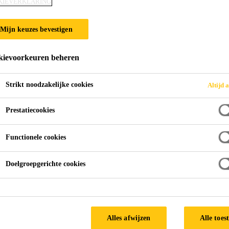
KIEVERKLARING
Mijn keuzes bevestigen
ievoorkeuren beheren
Strikt noodzakelijke cookies
Altijd a
Prestatiecookies
Functionele cookies
Doelgroepgerichte cookies
Alles afwijzen
Alle toes