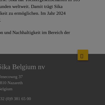
unden weltweit. Damit trägt Sika
keit zu ermöglichen. Im Jahr 2024
.
n und Nachhaltigkeit im Bereich der
Sika Belgium nv
enecoweg 37
810 Nazareth
elgium
32 (0)9 381 65 00