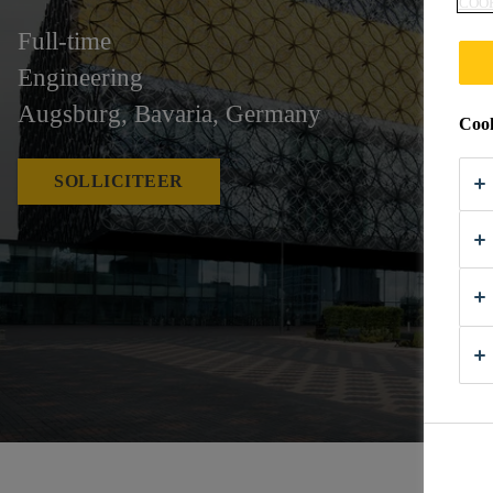
COO
Full-time
Engineering
Augsburg, Bavaria, Germany
Cook
SOLLICITEER