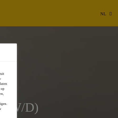
NL
uit
w
laten
r op
en,
M/W/D)
igen.
w