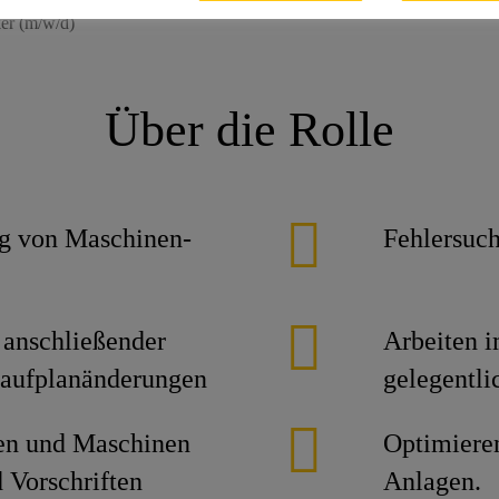
ker (m/w/d)
Über die Rolle
ng von Maschinen-
Fehlersuc
t anschließender
Arbeiten i
laufplanänderungen
gelegentli
ten und Maschinen
Optimiere
 Vorschriften
Anlagen.