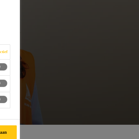
ctief
taan