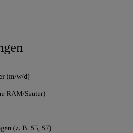
ungen
er (m/w/d)
teme RAM/Sauter)
gen (z. B. S5, S7)