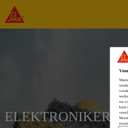
Voo
Wanne
worde
voork
werke
uw vo
kunt 
ELEKTRONIKER / 
versc
Weest
ervar