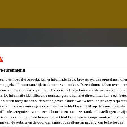
rkeurenmenu
er u een website bezoekt, kan er informatie in uw browser worden opgeslagen of er
n opgehaald, voornamelijk in de vorm van cookies. Deze informatie kan over u, u
euren of uw apparaat zijn en wordt voornamelijk gebruikt om de website correct te 
n. De informatie identificeert u normaal gesproken niet direct, maar kan u een bete
orkeuren toegesneden surfervaring geven. Omdat we uw recht op privacy respecter
u er voor kiezen sommige soorten cookies te blokkeren. Klik op de namen voor de
MECHATRONIKER (
hillende categorieën voor meer informatie en om onze standaardinstellingen te wijz
 u zich er echter wel van bewust dat het blokkeren van sommige soorten cookies u
ing van de website en de door ons aangeboden diensten nadelig kan beïnvloeden.