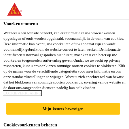
NL
Voorkeurenmenu
Wanneer u een website bezoekt, kan er informatie in uw browser worden
opgeslagen of eruit worden opgehaald, voornamelijk in de vorm van cookies.
ASSISTANT
Deze informatie kan over u, uw voorkeuren of uw apparaat zijn en wordt
voornamelijk gebruikt om de website correct te laten werken. De informatie
identificeert u normaal gesproken niet direct, maar kan u een beter op uw
MANAGER/DEPUTY
voorkeuren toegesneden surfervaring geven. Omdat we uw recht op privacy
respecteren, kunt u er voor kiezen sommige soorten cookies te blokkeren. Klik
MANAGER –
op de namen voor de verschillende categorieën voor meer informatie en om
onze standaardinstellingen te wijzigen. Weest u zich er echter wel van bewust
TECHNICAL SERVICE
dat het blokkeren van sommige soorten cookies uw ervaring van de website en
de door ons aangeboden diensten nadelig kan beïnvloeden.
COOKIEVERKLARING
(LAB)
Mijn keuzes bevestigen
Full-time
Cookievoorkeuren beheren
Other