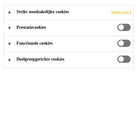
Chakan, Maharashtra, India
Strikt noodzakelijke cookies
Altijd actief
Prestatiecookies
SOLLICITEER
Functionele cookies
Doelgroepgerichte cookies
Carrière
...
Assistant Manager/Deputy Manager – Techn