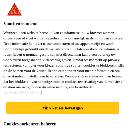
NL
Voorkeurenmenu
Wanneer u een website bezoekt, kan er informatie in uw browser worden
opgeslagen of eruit worden opgehaald, voornamelijk in de vorm van cookies.
OFICIAL DE COMPRAS
Deze informatie kan over u, uw voorkeuren of uw apparaat zijn en wordt
voornamelijk gebruikt om de website correct te laten werken. De informatie
identificeert u normaal gesproken niet direct, maar kan u een beter op uw
voorkeuren toegesneden surfervaring geven. Omdat we uw recht op privacy
respecteren, kunt u er voor kiezen sommige soorten cookies te blokkeren. Klik
Full-time
op de namen voor de verschillende categorieën voor meer informatie en om
Sales
onze standaardinstellingen te wijzigen. Weest u zich er echter wel van bewust
dat het blokkeren van sommige soorten cookies uw ervaring van de website en
Santo Domingo, Distrito Nacional,
de door ons aangeboden diensten nadelig kan beïnvloeden.
COOKIEVERKLARING
Dominican Republic
Mijn keuzes bevestigen
SOLLICITEER
Cookievoorkeuren beheren