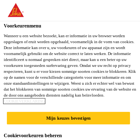
NL
Voorkeurenmenu
Wanneer u een website bezoekt, kan er informatie in uw browser worden
opgeslagen of eruit worden opgehaald, voornamelijk in de vorm van cookies.
KPM MANAGER
Deze informatie kan over u, uw voorkeuren of uw apparaat zijn en wordt
voornamelijk gebruikt om de website correct te laten werken. De informatie
identificeert u normaal gesproken niet direct, maar kan u een beter op uw
(CHINESE SPEAKING)
voorkeuren toegesneden surfervaring geven. Omdat we uw recht op privacy
respecteren, kunt u er voor kiezen sommige soorten cookies te blokkeren. Klik
op de namen voor de verschillende categorieën voor meer informatie en om
onze standaardinstellingen te wijzigen. Weest u zich er echter wel van bewust
Full-time
dat het blokkeren van sommige soorten cookies uw ervaring van de website en
de door ons aangeboden diensten nadelig kan beïnvloeden.
Sales
COOKIEVERKLARING
Hanoi, Ha Noi, Vietnam
Mijn keuzes bevestigen
SOLLICITEER
Cookievoorkeuren beheren