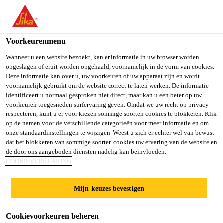
NL
Voorkeurenmenu
Wanneer u een website bezoekt, kan er informatie in uw browser worden
opgeslagen of eruit worden opgehaald, voornamelijk in de vorm van cookies.
GENERAL WORKER
Deze informatie kan over u, uw voorkeuren of uw apparaat zijn en wordt
voornamelijk gebruikt om de website correct te laten werken. De informatie
identificeert u normaal gesproken niet direct, maar kan u een beter op uw
voorkeuren toegesneden surfervaring geven. Omdat we uw recht op privacy
respecteren, kunt u er voor kiezen sommige soorten cookies te blokkeren. Klik
Contract
op de namen voor de verschillende categorieën voor meer informatie en om
Other
onze standaardinstellingen te wijzigen. Weest u zich er echter wel van bewust
dat het blokkeren van sommige soorten cookies uw ervaring van de website en
Port Klang, Selangor, Malaysia
de door ons aangeboden diensten nadelig kan beïnvloeden.
COOKIEVERKLARING
SOLLICITEER
Mijn keuzes bevestigen
Cookievoorkeuren beheren