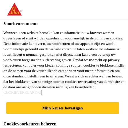
NL
Voorkeurenmenu
Wanneer u een website bezoekt, kan er informatie in uw browser worden
opgeslagen of eruit worden opgehaald, voornamelijk in de vorm van cookies.
PROJECT SALES
Deze informatie kan over u, uw voorkeuren of uw apparaat zijn en wordt
voornamelijk gebruikt om de website correct te laten werken. De informatie
identificeert u normaal gesproken niet direct, maar kan u een beter op uw
REPRESENTATIVE
voorkeuren toegesneden surfervaring geven. Omdat we uw recht op privacy
respecteren, kunt u er voor kiezen sommige soorten cookies te blokkeren. Klik
op de namen voor de verschillende categorieën voor meer informatie en om
onze standaardinstellingen te wijzigen. Weest u zich er echter wel van bewust
Full-time | Hybride
dat het blokkeren van sommige soorten cookies uw ervaring van de website en
de door ons aangeboden diensten nadelig kan beïnvloeden.
Sales
COOKIEVERKLARING
San Francisco, California, United States
90000 - 110000 USD per year
Mijn keuzes bevestigen
Cookievoorkeuren beheren
SOLLICITEER