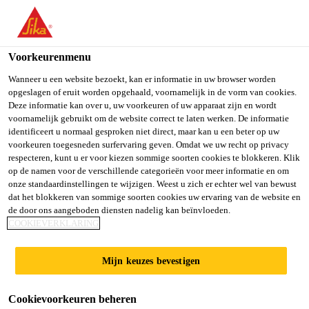
NL
Voorkeurenmenu
Wanneer u een website bezoekt, kan er informatie in uw browser worden
opgeslagen of eruit worden opgehaald, voornamelijk in de vorm van cookies.
ASSISTANT | DEPUTY
Deze informatie kan over u, uw voorkeuren of uw apparaat zijn en wordt
voornamelijk gebruikt om de website correct te laten werken. De informatie
identificeert u normaal gesproken niet direct, maar kan u een beter op uw
SALES MANAGER
voorkeuren toegesneden surfervaring geven. Omdat we uw recht op privacy
respecteren, kunt u er voor kiezen sommige soorten cookies te blokkeren. Klik
op de namen voor de verschillende categorieën voor meer informatie en om
onze standaardinstellingen te wijzigen. Weest u zich er echter wel van bewust
Full-time
dat het blokkeren van sommige soorten cookies uw ervaring van de website en
de door ons aangeboden diensten nadelig kan beïnvloeden.
Sales
COOKIEVERKLARING
Guwahati, Assam, India
Mijn keuzes bevestigen
SOLLICITEER
Cookievoorkeuren beheren