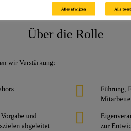
 Entwicklung zementärer Fussbodenprodukte
Alles afwijzen
Alle toes
Über die Rolle
en wir Verstärkung:
abors
Führung, 
Mitarbeite
, Vorgabe und
Eigenveran
zielen abgeleitet
zur Entwic