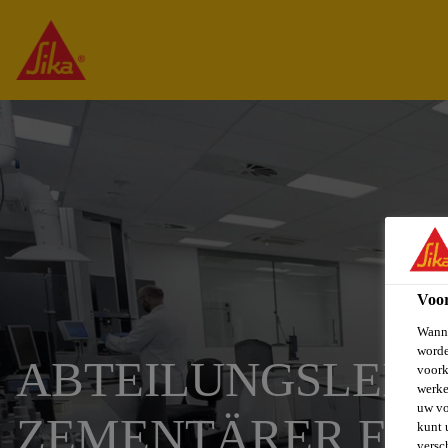
Voo
Wanne
worde
ABTEILUNGSLEIT
voork
werke
uw vo
ZEMENTÄRER FU
kunt 
versc