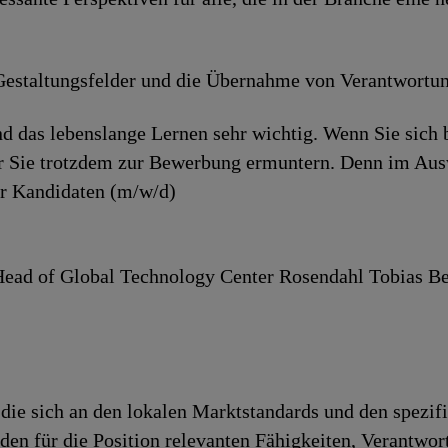
e­stal­tungs­felder und die Über­nahme von Ver­ant­wor­tun
d das lebenslange Lernen sehr wichtig. Wenn Sie sich 
ir Sie trotzdem zur Bewerbung ermuntern. Denn im Aus
er Kandidaten (m/w/d)
 Head of Global Technology Center Rosendahl Tobias Be
die sich an den lokalen Marktstandards und den spezif
h den für die Position relevanten Fähigkeiten, Verantwo