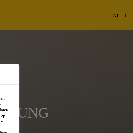
NL
uit
w
CKLUNG
laten
r op
en,
E
igen.