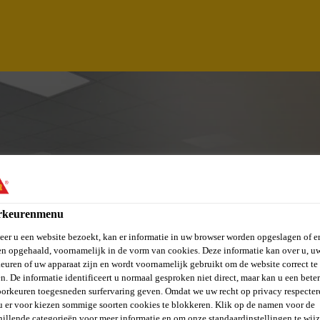
rkeurenmenu
er u een website bezoekt, kan er informatie in uw browser worden opgeslagen of er
n opgehaald, voornamelijk in de vorm van cookies. Deze informatie kan over u, u
ER (M/W/D) ENTWI
euren of uw apparaat zijn en wordt voornamelijk gebruikt om de website correct te 
n. De informatie identificeert u normaal gesproken niet direct, maar kan u een bete
orkeuren toegesneden surfervaring geven. Omdat we uw recht op privacy respecter
SSBODENPRODUKT
u er voor kiezen sommige soorten cookies te blokkeren. Klik op de namen voor de
hillende categorieën voor meer informatie en om onze standaardinstellingen te wijz