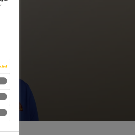
w
ctief