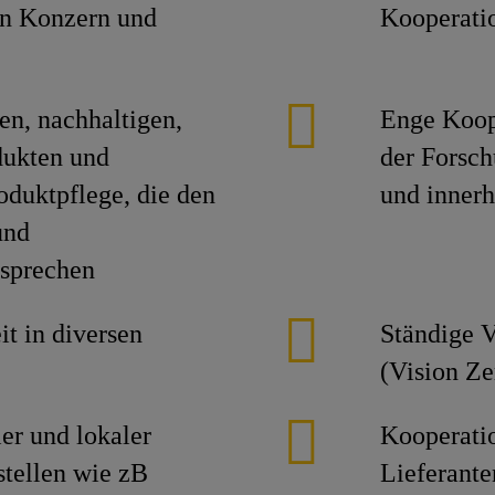
on Konzern und
Kooperatio
en, nachhaltigen,
Enge Koop
dukten und
der Forsc
oduktpflege, die den
und innerh
und
tsprechen
it in diversen
Ständige V
(Vision Ze
er und lokaler
Kooperatio
stellen wie zB
Lieferante