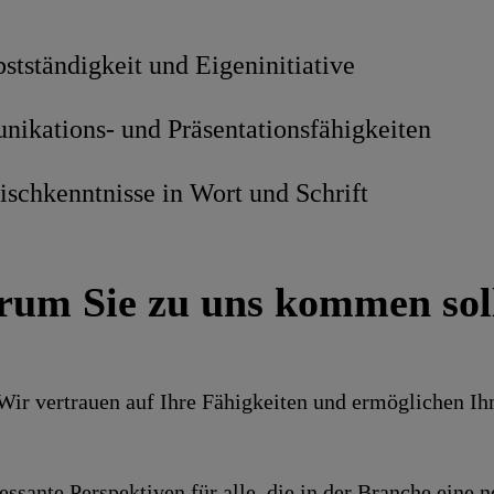
stständigkeit und Eigeninitiative
ikations- und Präsentationsfähigkeiten
ischkenntnisse in Wort und Schrift
um Sie zu uns kommen sol
 Wir ver­trauen auf Ihre Fähig­keiten und ermög­lichen I
es­sante Perspek­tiven für alle, die in der Branche ein