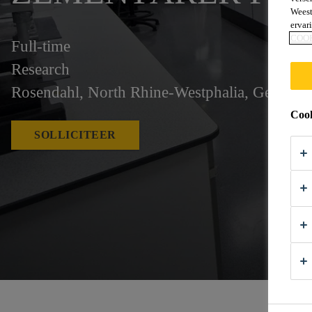
Weest
ervar
COO
Full-time
Research
Rosendahl, North Rhine-Westphalia, German
Cook
SOLLICITEER