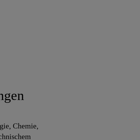
ungen
gie, Chemie,
echnischem