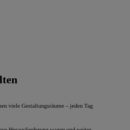
lten
hnen viele Gestaltungs­räume – jeden Tag
e neue Heraus­forderung wagen und weiter­