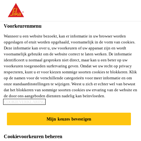
NL
Voorkeurenmenu
Wanneer u een website bezoekt, kan er informatie in uw browser worden
opgeslagen of eruit worden opgehaald, voornamelijk in de vorm van cookies.
INGENIERO DE
Deze informatie kan over u, uw voorkeuren of uw apparaat zijn en wordt
voornamelijk gebruikt om de website correct te laten werken. De informatie
identificeert u normaal gesproken niet direct, maar kan u een beter op uw
SERVICIO TÉCNICO
voorkeuren toegesneden surfervaring geven. Omdat we uw recht op privacy
respecteren, kunt u er voor kiezen sommige soorten cookies te blokkeren. Klik
op de namen voor de verschillende categorieën voor meer informatie en om
onze standaardinstellingen te wijzigen. Weest u zich er echter wel van bewust
Full-time
dat het blokkeren van sommige soorten cookies uw ervaring van de website en
de door ons aangeboden diensten nadelig kan beïnvloeden.
Customer Service
COOKIEVERKLARING
Santiago de Querétaro, Querétaro, Mexico
30000 - 31000 MXN per month
Mijn keuzes bevestigen
Cookievoorkeuren beheren
SOLLICITEER