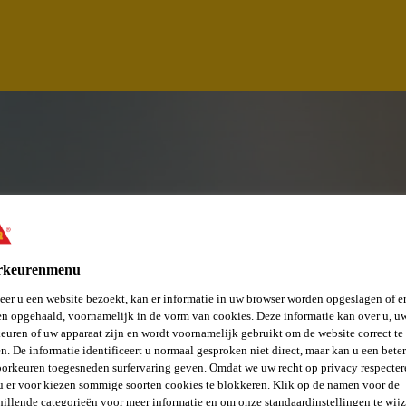
rkeurenmenu
er u een website bezoekt, kan er informatie in uw browser worden opgeslagen of er
) - JOURS/SOIRS (
n opgehaald, voornamelijk in de vorm van cookies. Deze informatie kan over u, u
euren of uw apparaat zijn en wordt voornamelijk gebruikt om de website correct te 
n. De informatie identificeert u normaal gesproken niet direct, maar kan u een bete
orkeuren toegesneden surfervaring geven. Omdat we uw recht op privacy respecter
u er voor kiezen sommige soorten cookies te blokkeren. Klik op de namen voor de
hillende categorieën voor meer informatie en om onze standaardinstellingen te wijz