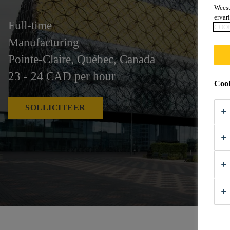
Weest
ervar
Full-time
COO
Manufacturing
Pointe-Claire, Québec, Canada
23 - 24 CAD per hour
Cook
SOLLICITEER