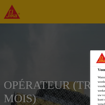
Voo
Wanne
OPÉRATEUR (TRICE
worde
voork
werke
MOIS)
uw vo
kunt 
versc