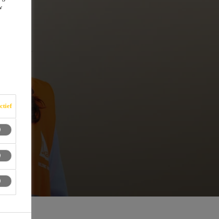
w
ctief