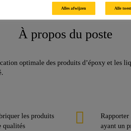
irs (contrat 6 mois)
Alles afwijzen
Alle toes
À propos du poste
cation optimale des produits d’époxy et les liqu
é.
briquer les produits
Rapporter 
 qualités
ayant un p