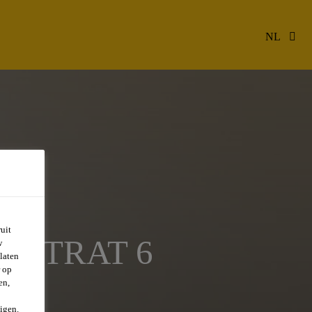
NL
uit
CONTRAT 6
w
laten
r op
en,
igen.