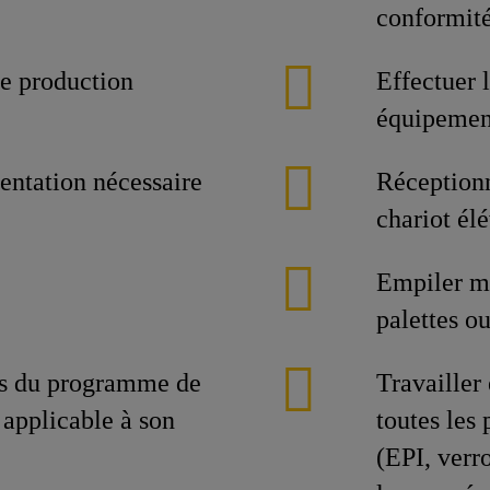
conformit
e production
Effectuer 
équipemen
entation nécessaire
Réceptionn
chariot él
Empiler ma
palettes o
res du programme de
Travailler
 applicable à son
toutes les 
(EPI, verr