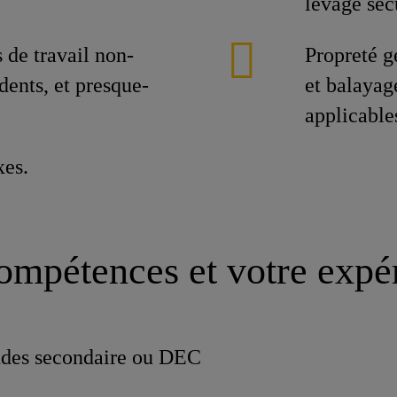
levage sécu
 de travail non-
Propreté g
idents, et presque-
et balayag
applicable
xes.
ompétences et votre expé
udes secondaire ou DEC