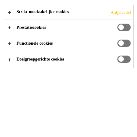
SOLLICITEER
Strikt noodzakelijke cookies
Altijd actief
Prestatiecookies
Functionele cookies
Doelgroepgerichte cookies
Carrière
...
Műszaki értékesítő - IPARI PADLÓ üzletá