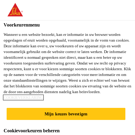
NL
Voorkeurenmenu
Wanneer u een website bezoekt, kan er informatie in uw browser worden
opgeslagen of eruit worden opgehaald, voornamelijk in de vorm van cookies.
MŰSZAKI
Deze informatie kan over u, uw voorkeuren of uw apparaat zijn en wordt
voornamelijk gebruikt om de website correct te laten werken. De informatie
identificeert u normaal gesproken niet direct, maar kan u een beter op uw
ÉRTÉKESÍTŐ - IPARI
voorkeuren toegesneden surfervaring geven. Omdat we uw recht op privacy
respecteren, kunt u er voor kiezen sommige soorten cookies te blokkeren. Klik
PADLÓ ÜZLETÁG
op de namen voor de verschillende categorieën voor meer informatie en om
onze standaardinstellingen te wijzigen. Weest u zich er echter wel van bewust
dat het blokkeren van sommige soorten cookies uw ervaring van de website en
de door ons aangeboden diensten nadelig kan beïnvloeden.
Full-time
COOKIEVERKLARING
Other
Mijn keuzes bevestigen
Biatorbágy, Hungary
Cookievoorkeuren beheren