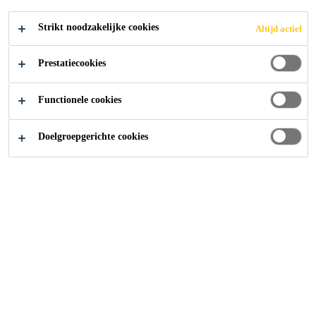
Zürich, Zurich, Switzerland
Strikt noodzakelijke cookies
Altijd actief
Prestatiecookies
SOLLICITEER
Functionele cookies
Doelgroepgerichte cookies
Carrière
...
Senior Technical Consultant SAP Developm