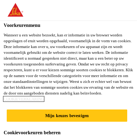
NL
Voorkeurenmenu
Wanneer u een website bezoekt, kan er informatie in uw browser worden
opgeslagen of eruit worden opgehaald, voornamelijk in de vorm van cookies.
SENIOR TECHNICAL
Deze informatie kan over u, uw voorkeuren of uw apparaat zijn en wordt
voornamelijk gebruikt om de website correct te laten werken. De informatie
identificeert u normaal gesproken niet direct, maar kan u een beter op uw
CONSULTANT SAP
voorkeuren toegesneden surfervaring geven. Omdat we uw recht op privacy
respecteren, kunt u er voor kiezen sommige soorten cookies te blokkeren. Klik
DEVELOPMENT
op de namen voor de verschillende categorieën voor meer informatie en om
onze standaardinstellingen te wijzigen. Weest u zich er echter wel van bewust
(TRANSPORTATION
dat het blokkeren van sommige soorten cookies uw ervaring van de website en
de door ons aangeboden diensten nadelig kan beïnvloeden.
COOKIEVERKLARING
MANAGEMENT)
Mijn keuzes bevestigen
Full-time
Cookievoorkeuren beheren
Other