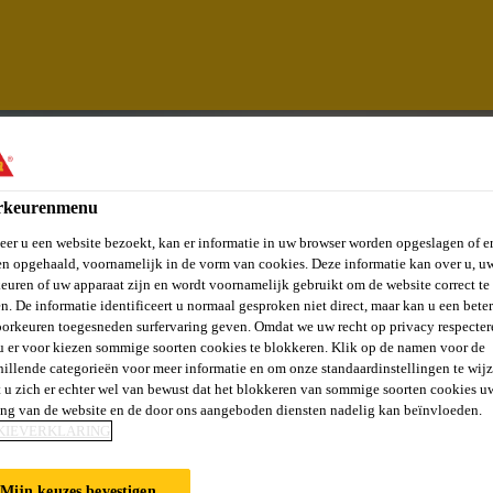
rkeurenmenu
er u een website bezoekt, kan er informatie in uw browser worden opgeslagen of er
n opgehaald, voornamelijk in de vorm van cookies. Deze informatie kan over u, u
euren of uw apparaat zijn en wordt voornamelijk gebruikt om de website correct te 
n. De informatie identificeert u normaal gesproken niet direct, maar kan u een bete
orkeuren toegesneden surfervaring geven. Omdat we uw recht op privacy respecter
u er voor kiezen sommige soorten cookies te blokkeren. Klik op de namen voor de
hillende categorieën voor meer informatie en om onze standaardinstellingen te wijz
 u zich er echter wel van bewust dat het blokkeren van sommige soorten cookies u
ing van de website en de door ons aangeboden diensten nadelig kan beïnvloeden.
KIEVERKLARING
Mijn keuzes bevestigen