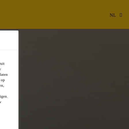
NL
uit
w
laten
r op
en,
igen.
w