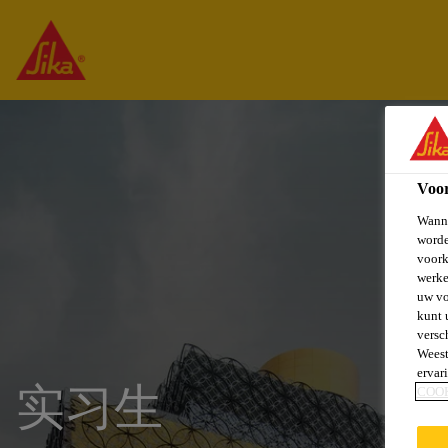
Voo
Wanne
worde
voork
werke
uw vo
kunt 
versc
Weest
ervar
实习生
COO