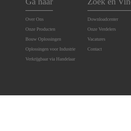
Ga naar
Zoek en Vin
Over Ons
Downloadcenter
Onze Producten
Onze Verdelers
Bouw Oplossingen
Vacatures
Oplossingen voor Industrie
Contact
Verkrijgbaar via Handelaar
Imprint
Wettelijke informatie
Privacy Verklaring