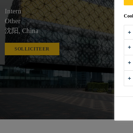
Intern
Cook
Other
沈阳, China
SOLLICITEER