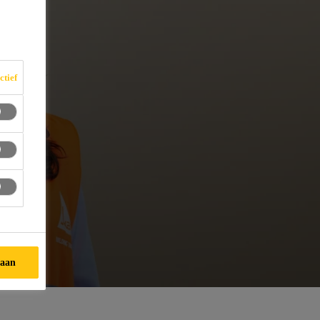
ctief
taan