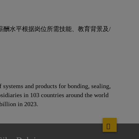
薪酬水平根据岗位所需技能、教育背景及/
f systems and products for bonding, sealing,
bsidiaries in 103 countries around the world
illion in 2023.