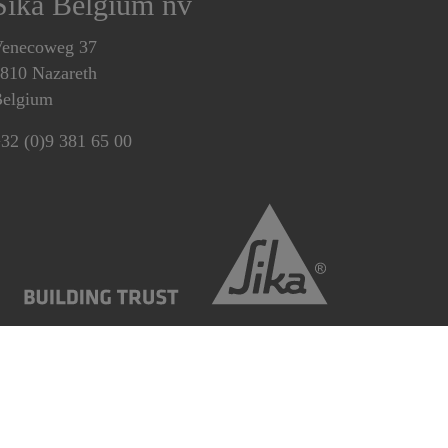
Sika Belgium nv
enecoweg 37
810 Nazareth
elgium
32 (0)9 381 65 00
Oefen uw rechten uit