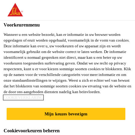
NL
Voorkeurenmenu
Wanneer u een website bezoekt, kan er informatie in uw browser worden
opgeslagen of eruit worden opgehaald, voornamelijk in de vorm van cookies.
IT SUPPORT &
Deze informatie kan over u, uw voorkeuren of uw apparaat zijn en wordt
voornamelijk gebruikt om de website correct te laten werken. De informatie
identificeert u normaal gesproken niet direct, maar kan u een beter op uw
DIGITAL SOLUTIONS
voorkeuren toegesneden surfervaring geven. Omdat we uw recht op privacy
respecteren, kunt u er voor kiezen sommige soorten cookies te blokkeren. Klik
SPECIALIST
op de namen voor de verschillende categorieën voor meer informatie en om
onze standaardinstellingen te wijzigen. Weest u zich er echter wel van bewust
dat het blokkeren van sommige soorten cookies uw ervaring van de website en
de door ons aangeboden diensten nadelig kan beïnvloeden.
Full-time
COOKIEVERKLARING
Production
Mijn keuzes bevestigen
Istanbul, İstanbul, Türkiye
Cookievoorkeuren beheren