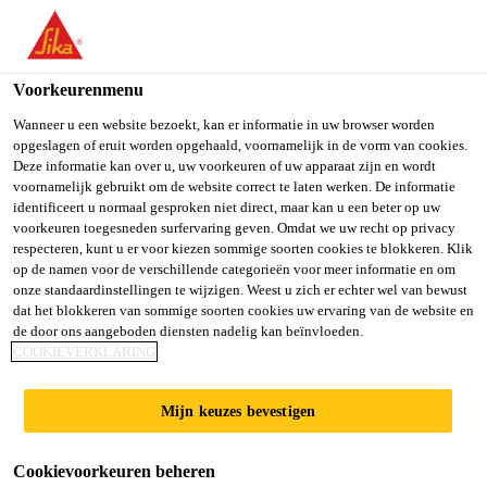
NL
Voorkeurenmenu
Wanneer u een website bezoekt, kan er informatie in uw browser worden
opgeslagen of eruit worden opgehaald, voornamelijk in de vorm van cookies.
ELEKTRONIKER/INDU
Deze informatie kan over u, uw voorkeuren of uw apparaat zijn en wordt
voornamelijk gebruikt om de website correct te laten werken. De informatie
identificeert u normaal gesproken niet direct, maar kan u een beter op uw
STRIEMECHANIKER
voorkeuren toegesneden surfervaring geven. Omdat we uw recht op privacy
respecteren, kunt u er voor kiezen sommige soorten cookies te blokkeren. Klik
BETRIEBSTECHNIK
op de namen voor de verschillende categorieën voor meer informatie en om
onze standaardinstellingen te wijzigen. Weest u zich er echter wel van bewust
(M/W/D)
dat het blokkeren van sommige soorten cookies uw ervaring van de website en
de door ons aangeboden diensten nadelig kan beïnvloeden.
COOKIEVERKLARING
Full-time
Mijn keuzes bevestigen
Engineering
Rosendahl, North Rhine-Westphalia,
Cookievoorkeuren beheren