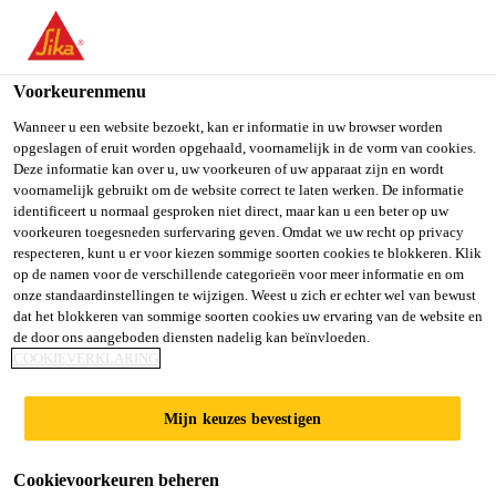
NL
Voorkeurenmenu
Wanneer u een website bezoekt, kan er informatie in uw browser worden
opgeslagen of eruit worden opgehaald, voornamelijk in de vorm van cookies.
LOGISTICS
Deze informatie kan over u, uw voorkeuren of uw apparaat zijn en wordt
voornamelijk gebruikt om de website correct te laten werken. De informatie
identificeert u normaal gesproken niet direct, maar kan u een beter op uw
ADMINISTRATOR/CO-
voorkeuren toegesneden surfervaring geven. Omdat we uw recht op privacy
respecteren, kunt u er voor kiezen sommige soorten cookies te blokkeren. Klik
ORDINATER
op de namen voor de verschillende categorieën voor meer informatie en om
onze standaardinstellingen te wijzigen. Weest u zich er echter wel van bewust
dat het blokkeren van sommige soorten cookies uw ervaring van de website en
de door ons aangeboden diensten nadelig kan beïnvloeden.
Full-time
COOKIEVERKLARING
Administrative
Mijn keuzes bevestigen
Singapore, Singapore
Cookievoorkeuren beheren