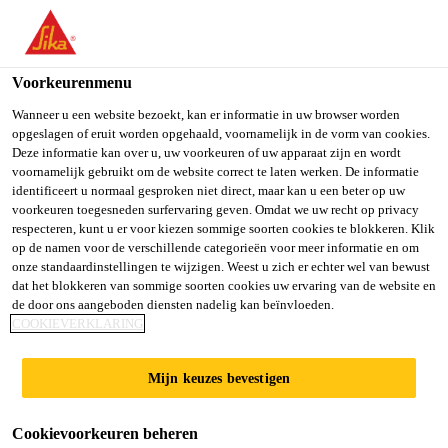
NL
Voorkeurenmenu
Wanneer u een website bezoekt, kan er informatie in uw browser worden
opgeslagen of eruit worden opgehaald, voornamelijk in de vorm van cookies.
KEY ACCOUNT
Deze informatie kan over u, uw voorkeuren of uw apparaat zijn en wordt
voornamelijk gebruikt om de website correct te laten werken. De informatie
identificeert u normaal gesproken niet direct, maar kan u een beter op uw
MANAGER (M/W/D) E
voorkeuren toegesneden surfervaring geven. Omdat we uw recht op privacy
respecteren, kunt u er voor kiezen sommige soorten cookies te blokkeren. Klik
MOBILITY – BATTERY
op de namen voor de verschillende categorieën voor meer informatie en om
onze standaardinstellingen te wijzigen. Weest u zich er echter wel van bewust
MATERIALS
dat het blokkeren van sommige soorten cookies uw ervaring van de website en
de door ons aangeboden diensten nadelig kan beïnvloeden.
COOKIEVERKLARING
Full-time | Hybride
Mijn keuzes bevestigen
Sales
Bad Urach, Baden-Württemberg, Germany
Cookievoorkeuren beheren