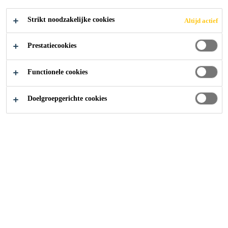
75 - 105 EUR per year
Strikt noodzakelijke cookies
Altijd actief
SOLLICITEER
Prestatiecookies
Functionele cookies
Doelgroepgerichte cookies
Carrière
...
Key Account Manager (m/w/d) E Mobility –