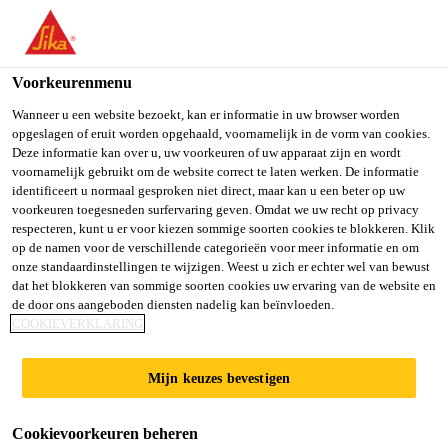
NL
Voorkeurenmenu
Wanneer u een website bezoekt, kan er informatie in uw browser worden
opgeslagen of eruit worden opgehaald, voornamelijk in de vorm van cookies.
INTEGRATION
Deze informatie kan over u, uw voorkeuren of uw apparaat zijn en wordt
voornamelijk gebruikt om de website correct te laten werken. De informatie
identificeert u normaal gesproken niet direct, maar kan u een beter op uw
ANALYST
voorkeuren toegesneden surfervaring geven. Omdat we uw recht op privacy
respecteren, kunt u er voor kiezen sommige soorten cookies te blokkeren. Klik
op de namen voor de verschillende categorieën voor meer informatie en om
onze standaardinstellingen te wijzigen. Weest u zich er echter wel van bewust
Full-time
dat het blokkeren van sommige soorten cookies uw ervaring van de website en
de door ons aangeboden diensten nadelig kan beïnvloeden.
Other
COOKIEVERKLARING
Madrid, Comunidad de Madrid, Spain
Mijn keuzes bevestigen
SOLLICITEER
Cookievoorkeuren beheren