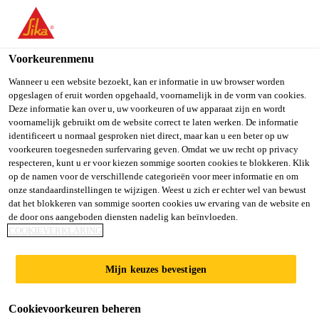
NL
Voorkeurenmenu
Wanneer u een website bezoekt, kan er informatie in uw browser worden
opgeslagen of eruit worden opgehaald, voornamelijk in de vorm van cookies.
TECHNICAL SALES
Deze informatie kan over u, uw voorkeuren of uw apparaat zijn en wordt
voornamelijk gebruikt om de website correct te laten werken. De informatie
identificeert u normaal gesproken niet direct, maar kan u een beter op uw
REPRESENTATIVE/EN
voorkeuren toegesneden surfervaring geven. Omdat we uw recht op privacy
respecteren, kunt u er voor kiezen sommige soorten cookies te blokkeren. Klik
GINEER - SHOTCRETE
op de namen voor de verschillende categorieën voor meer informatie en om
onze standaardinstellingen te wijzigen. Weest u zich er echter wel van bewust
TUNNEL & MINING
dat het blokkeren van sommige soorten cookies uw ervaring van de website en
de door ons aangeboden diensten nadelig kan beïnvloeden.
COOKIEVERKLARING
(ONTARIO)
Mijn keuzes bevestigen
Full-time
Cookievoorkeuren beheren
Sales