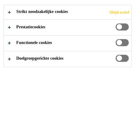
Timmins, Ontario, Canada
Strikt noodzakelijke cookies
Altijd actief
Prestatiecookies
SOLLICITEER
Functionele cookies
Doelgroepgerichte cookies
Carrière
...
Technical Sales Representative/Engineer - 