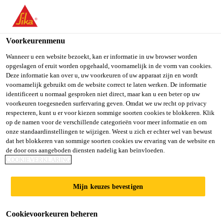
NL
Voorkeurenmenu
Wanneer u een website bezoekt, kan er informatie in uw browser worden
opgeslagen of eruit worden opgehaald, voornamelijk in de vorm van cookies.
SENIOR CONSULTANT
Deze informatie kan over u, uw voorkeuren of uw apparaat zijn en wordt
voornamelijk gebruikt om de website correct te laten werken. De informatie
identificeert u normaal gesproken niet direct, maar kan u een beter op uw
SAP ORDER-TO-CASH
voorkeuren toegesneden surfervaring geven. Omdat we uw recht op privacy
respecteren, kunt u er voor kiezen sommige soorten cookies te blokkeren. Klik
op de namen voor de verschillende categorieën voor meer informatie en om
onze standaardinstellingen te wijzigen. Weest u zich er echter wel van bewust
Full-time
dat het blokkeren van sommige soorten cookies uw ervaring van de website en
de door ons aangeboden diensten nadelig kan beïnvloeden.
Information Technology
COOKIEVERKLARING
Mexico City, Mexico City, Mexico
Mijn keuzes bevestigen
SOLLICITEER
Cookievoorkeuren beheren