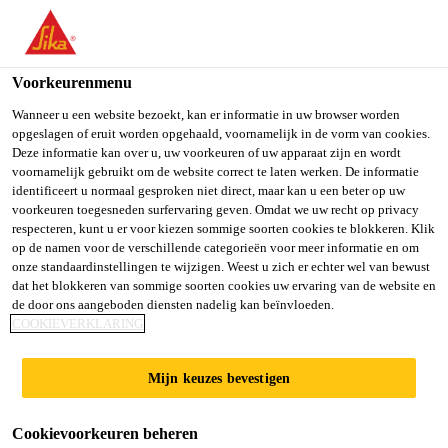
NL
Voorkeurenmenu
Wanneer u een website bezoekt, kan er informatie in uw browser worden
opgeslagen of eruit worden opgehaald, voornamelijk in de vorm van cookies.
TECHNICAL
Deze informatie kan over u, uw voorkeuren of uw apparaat zijn en wordt
voornamelijk gebruikt om de website correct te laten werken. De informatie
identificeert u normaal gesproken niet direct, maar kan u een beter op uw
SPECIALIST &
voorkeuren toegesneden surfervaring geven. Omdat we uw recht op privacy
respecteren, kunt u er voor kiezen sommige soorten cookies te blokkeren. Klik
APPROVALS
op de namen voor de verschillende categorieën voor meer informatie en om
onze standaardinstellingen te wijzigen. Weest u zich er echter wel van bewust
MANAGER
dat het blokkeren van sommige soorten cookies uw ervaring van de website en
de door ons aangeboden diensten nadelig kan beïnvloeden.
COOKIEVERKLARING
Full-time
Mijn keuzes bevestigen
Other
Canton, Massachusetts, United States
Cookievoorkeuren beheren