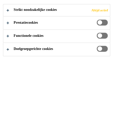
95000 - 110000 USD per year
Strikt noodzakelijke cookies
Altijd actief
SOLLICITEER
Prestatiecookies
Functionele cookies
Doelgroepgerichte cookies
Carrière
...
Technical Specialist & Approvals Manager