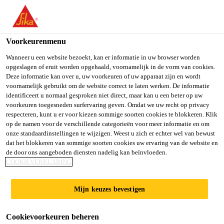
NL
Voorkeurenmenu
Wanneer u een website bezoekt, kan er informatie in uw browser worden
opgeslagen of eruit worden opgehaald, voornamelijk in de vorm van cookies.
SITE MANAGER
Deze informatie kan over u, uw voorkeuren of uw apparaat zijn en wordt
voornamelijk gebruikt om de website correct te laten werken. De informatie
identificeert u normaal gesproken niet direct, maar kan u een beter op uw
voorkeuren toegesneden surfervaring geven. Omdat we uw recht op privacy
respecteren, kunt u er voor kiezen sommige soorten cookies te blokkeren. Klik
Full-time
op de namen voor de verschillende categorieën voor meer informatie en om
Manufacturing
onze standaardinstellingen te wijzigen. Weest u zich er echter wel van bewust
dat het blokkeren van sommige soorten cookies uw ervaring van de website en
Dandenong, Victoria, Australia
de door ons aangeboden diensten nadelig kan beïnvloeden.
COOKIEVERKLARING
SOLLICITEER
Mijn keuzes bevestigen
Cookievoorkeuren beheren