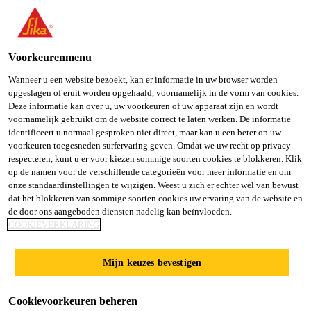
NL
Voorkeurenmenu
Wanneer u een website bezoekt, kan er informatie in uw browser worden
opgeslagen of eruit worden opgehaald, voornamelijk in de vorm van cookies.
LEHRSTELLE ALS
Deze informatie kan over u, uw voorkeuren of uw apparaat zijn en wordt
voornamelijk gebruikt om de website correct te laten werken. De informatie
identificeert u normaal gesproken niet direct, maar kan u een beter op uw
LOGISTIKER/-IN EFZ
voorkeuren toegesneden surfervaring geven. Omdat we uw recht op privacy
respecteren, kunt u er voor kiezen sommige soorten cookies te blokkeren. Klik
2027
op de namen voor de verschillende categorieën voor meer informatie en om
onze standaardinstellingen te wijzigen. Weest u zich er echter wel van bewust
dat het blokkeren van sommige soorten cookies uw ervaring van de website en
de door ons aangeboden diensten nadelig kan beïnvloeden.
Full-time
COOKIEVERKLARING
Distribution
Mijn keuzes bevestigen
Sarnen, Obwalden, Switzerland
Cookievoorkeuren beheren