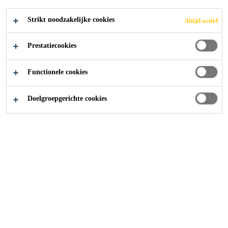
SOLLICITEER
Strikt noodzakelijke cookies
Altijd actief
Prestatiecookies
Functionele cookies
Doelgroepgerichte cookies
Carrière
...
Lehrstelle als Logistiker/-in EFZ 2027